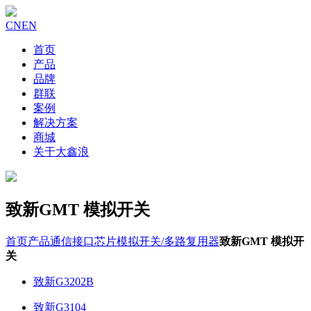
CN
EN
首页
产品
品牌
群联
案例
解决方案
商城
关于大鑫浪
致新GMT 模拟开关
首页
产品
通信接口芯片
模拟开关/多路复用器
致新GMT 模拟开
关
致新G3202B
致新G3104