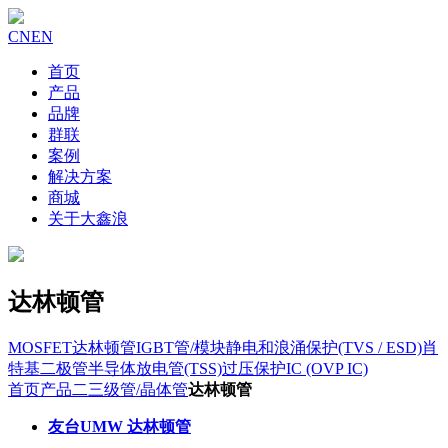
CN
EN
首页
产品
品牌
群联
案例
解决方案
商城
关于大鑫浪
达林顿管
MOSFET
达林顿管
IGBT管/模块
静电和浪涌保护(TVS / ESD)
肖
特基二极管
半导体放电管(TSS)
过压保护IC (OVP IC)
首页
产品
二三级管/晶体管
达林顿管
友台UMW 达林顿管